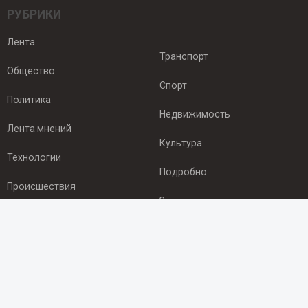
РУБРИКИ
Лента
Транспорт
Общество
Спорт
Политика
Недвижимость
Лента мнений
Культура
Технологии
Подробно
Происшествия
Здоровье
Экономика
ПОДПИСКА
Подпишись на рассылку NEWSROOM24
и будь
в курсе новостей в своём городе: