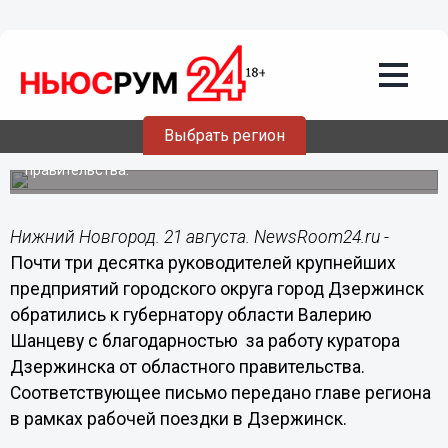
21.08.2015
14:46
Руководители крупнейших
предприятий Дзержинска направили
главе региона благодарственное
письмо
Выбрать регион
Промышленники выразили благодарность губернатору
за работу куратора Дзержинска от областного
правительства.
Нижний Новгород. 21 августа. NewsRoom24.ru -
Почти три десятка руководителей крупнейших
предприятий городского округа город Дзержинск
обратились к губернатору области Валерию
Шанцеву с благодарностью за работу куратора
Дзержинска от областного правительства.
Соответствующее письмо передано главе региона
в рамках рабочей поездки в Дзержинск.