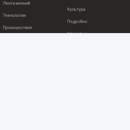
Лента мнений
Культура
Технологии
Подробно
Происшествия
Здоровье
Экономика
ПОДПИСКА
Подпишись на рассылку NEWSROOM24
и будь
в курсе новостей в своём городе:
Подписаться
© 2012 - 2025 ООО "Ньюсрум" (ИА Newsroom24 (Ньюсрум24).
Учредитель — ООО "Ньюсрум"
Свидетельство о регистрации СМИ ИА № ФС 77 - 45920 от 22.07.2011г.
выдано Федеральной службой по надзору в сфере связи,
информационных технологий и массовый коммуникаций.