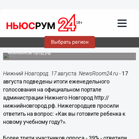
Общество
17.08.2015
18:15
39% нижегородцев еще не начинали
готовить детей к новому учебному году
Выбрать регион
Таковы результаты опроса, проведенного на сайте
нижнийновгород.рф.
Нижний Новгород. 17 августа. NewsRoom24.ru -
17
августа подведены итоги еженедельного
голосования на официальном портале
администрации Нижнего Новгород http://
нижнийновгород.рф. Нижегородцев просили
ответить на вопрос: «Как вы готовите ребенка к
новому учебному году?».
Более трети участников опроса - 39% - ответили,