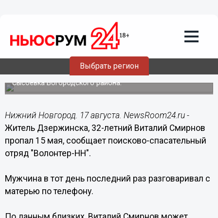
Общество
17.08.2015
10:36
32-летний Виталий Смирнов пропал 3
месяца назад в Нижегородской
области
Выбрать регион
Мужчина может находиться в Дзержинске или в деревне
Сысоевка Богородского района.
Нижний Новгород. 17 августа. NewsRoom24.ru -
Житель Дзержинска, 32-летний Виталий Смирнов
пропал 15 мая, сообщает поисково-спасательный
отряд "Волонтер-НН".
Мужчина в тот день последний раз разговаривал с
матерью по телефону.
По данным близких, Виталий Смирнов может