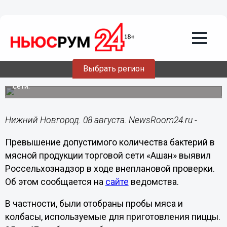
Общество
08.08.2015
15:19
В мясной продукции «Ашана» нашли
кишечную палочку
Выбрать регион
Россельхознадзор продолжает проверки в магазинах
сети.
Нижний Новгород. 08 августа. NewsRoom24.ru -
Превышение допустимого количества бактерий в
мясной продукции торговой сети «Ашан» выявил
Россельхознадзор в ходе внеплановой проверки.
Об этом сообщается на
сайте
ведомства.
В частности, были отобраны пробы мяса и
колбасы, используемые для приготовления пиццы.