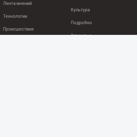
Лента мнений
Культура
Технологии
Подробно
Происшествия
Здоровье
Экономика
ПОДПИСКА
Подпишись на рассылку NEWSROOM24
и будь
в курсе новостей в своём городе:
Подписаться
© 2012 - 2025 ООО "Ньюсрум" (ИА Newsroom24 (Ньюсрум24).
Учредитель — ООО "Ньюсрум"
Свидетельство о регистрации СМИ ИА № ФС 77 - 45920 от 22.07.2011г.
выдано Федеральной службой по надзору в сфере связи,
информационных технологий и массовый коммуникаций.