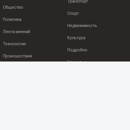
Транспорт
Общество
Спорт
Политика
Недвижимость
Лента мнений
Культура
Технологии
Подробно
Происшествия
Здоровье
Экономика
ПОДПИСКА
Подпишись на рассылку NEWSROOM24
и будь
в курсе новостей в своём городе:
Подписаться