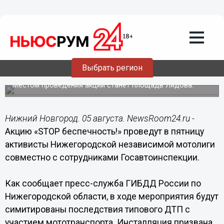
Общество
05.08.2015
19:16
Акция «SТОР беспечность!» пройдет в
Выбрать регион
Нижнем Новгороде 7 августа
Местом проведения акции станет площадь Лядова.
Нижний Новгород. 05 августа. NewsRoom24.ru -
Акцию «SТОР беспечность!» проведут в пятницу
активисты Нижегородской независимой мотолиги
совместно с сотрудниками Госавтоинспекции.
Как сообщает пресс-служба ГИБДД России по
Нижегородской области, в ходе мероприятия будут
симитированы последствия типового ДТП с
участием мототранспорта. Инсталляция призвана