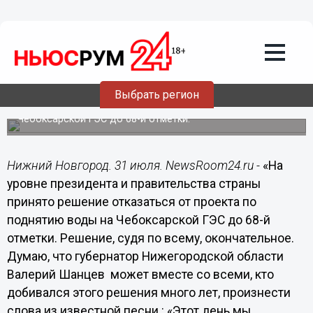
Для меня как нижегородца эта победа
перевешивает и строительство метро,
и цирк, и Борский мост вместе взятые
- Анисимов
Политический обозреватель Сергей Анисимов
Выбрать регион
прокомментировал решение президента РФ Владимира
Путина об отказе от проекта по поднятию уровня воды в
Чебоксарской ГЭС до 68-й отметки.
Нижний Новгород. 31 июля. NewsRoom24.ru -
«На
уровне президента и правительства страны
принято решение отказаться от проекта по
поднятию воды на Чебоксарской ГЭС до 68-й
отметки. Решение, судя по всему, окончательное.
Думаю, что губернатор Нижегородской области
Валерий Шанцев может вместе со всеми, кто
добивался этого решения много лет, произнести
слова из известной песни : «Этот день мы