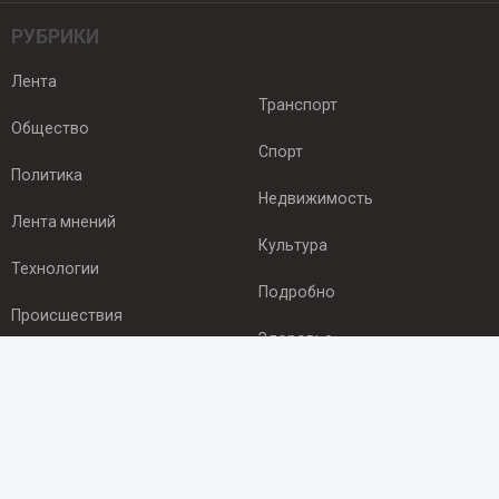
РУБРИКИ
Лента
Транспорт
Общество
Спорт
Политика
Недвижимость
Лента мнений
Культура
Технологии
Подробно
Происшествия
Здоровье
Экономика
ПОДПИСКА
Подпишись на рассылку NEWSROOM24
и будь
в курсе новостей в своём городе: