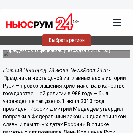
Общество
28.07.2015
06:00
Выбрать регион
28 июля - День Крещения Руси
Праздник был официально утвержден а 2010 году.
Нижний Новгород. 28 июля. NewsRoom24.ru -
Праздник в честь одной из главных вех в истории
Руси — провозглашения христианства в качестве
государственной религии в 988 году — был
учрежден не так давно. 1 июня 2010 года
президент России Дмитрий Медведев утвердил
поправки в Федеральный закон «О днях воинской
славы и памятных датах России». В списке
памятных дат появился День Крещения Руси.