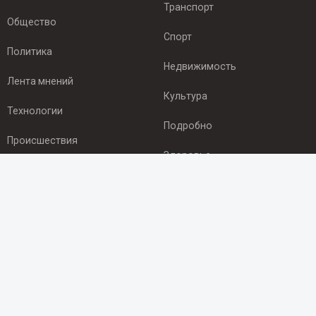
Транспорт
Общество
Спорт
Политика
Недвижимость
Лента мнений
Культура
Технологии
Подробно
Происшествия
Здоровье
Экономика
ПОДПИСКА
Подпишись на рассылку NEWSROOM24
и будь
в курсе новостей в своём городе:
Подписаться