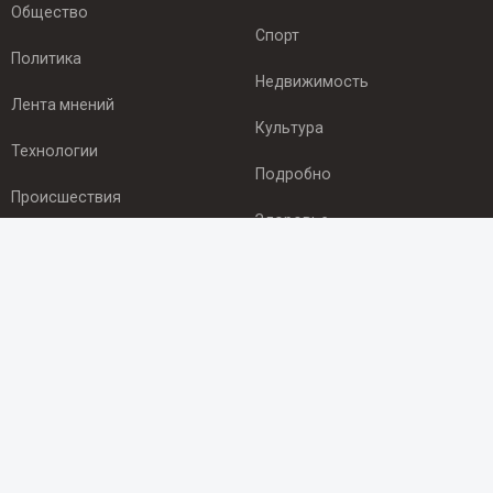
Общество
Спорт
Политика
Недвижимость
Лента мнений
Культура
Технологии
Подробно
Происшествия
Здоровье
Экономика
ПОДПИСКА
Подпишись на рассылку NEWSROOM24
и будь
в курсе новостей в своём городе:
Подписаться