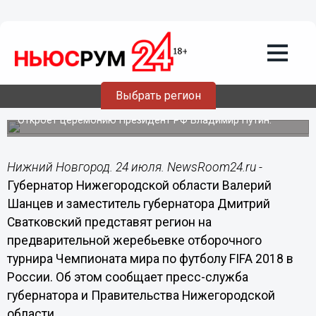
24.07.2015
15:05
Валерий Шанцев и Дмитрий
Сватковский представят
Нижегородскую область на
предварительной жеребьевке
Выбрать регион
отборочного турнира ЧМ-2018
Откроет церемонию Президент РФ Владимир Путин.
Нижний Новгород. 24 июля. NewsRoom24.ru -
Губернатор Нижегородской области Валерий
Шанцев и заместитель губернатора Дмитрий
Сватковский представят регион на
предварительной жеребьевке отборочного
турнира Чемпионата мира по футболу FIFA 2018 в
России. Об этом сообщает пресс-служба
губернатора и Правительства Нижегородской
области.