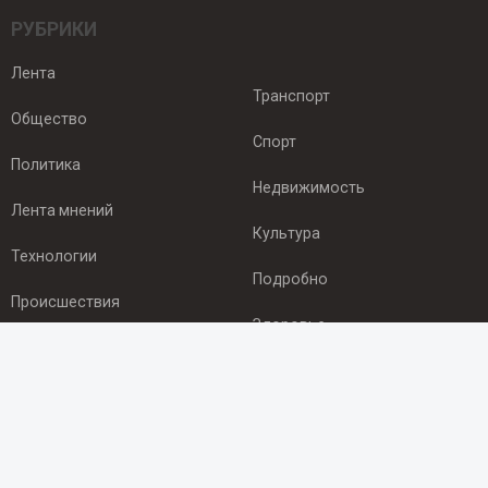
РУБРИКИ
Лента
Транспорт
Общество
Спорт
Политика
Недвижимость
Лента мнений
Культура
Технологии
Подробно
Происшествия
Здоровье
Экономика
ПОДПИСКА
Подпишись на рассылку NEWSROOM24
и будь
в курсе новостей в своём городе: