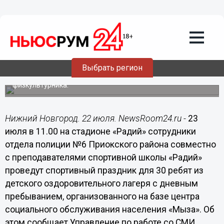
Общество
22.07.2015
12:24
Спортивный праздник для детей
проведут сотрудники отдела полиции
Выбрать регион
Воспитанники оздоровительного лагеря центра «Мыза»
Приокского района готовятся отметить День
физкультурника.
Нижний Новгород. 22 июля. NewsRoom24.ru -
23
июля в 11.00 на стадионе «Радий» сотрудники
отдела полиции №6 Приокского района совместно
с преподавателями спортивной школы «Радий»
проведут спортивный праздник для 30 ребят из
детского оздоровительного лагеря с дневным
пребыванием, организованного на базе центра
социального обслуживания населения «Мыза». Об
этом сообщает Управление по работе со СМИ