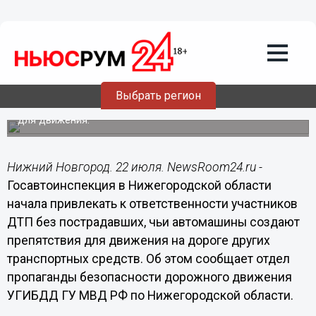
Общество
22.07.2015
10:35
Госавтоинспекция накажет
нижегородцев за «пробки» на дорогах
Выбрать регион
К ответственности привлекаются участники ДТП без
пострадавших, чьи автомашины создают препятствия
для движения.
Нижний Новгород. 22 июля. NewsRoom24.ru -
Госавтоинспекция в Нижегородской области
начала привлекать к ответственности участников
ДТП без пострадавших, чьи автомашины создают
препятствия для движения на дороге других
транспортных средств. Об этом сообщает отдел
пропаганды безопасности дорожного движения
УГИБДД ГУ МВД РФ по Нижегородской области.