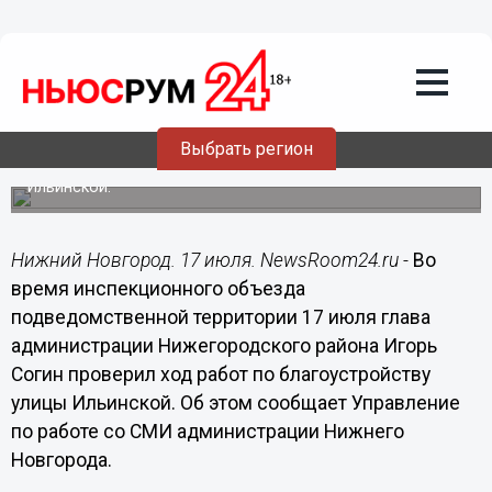
17.07.2015
15:38
Отрадно видеть, как преображается
Ильинка - одна из самых ярких
«визитных карточек» Нижнего
Новгорода, - Согин
Выбрать регион
Глава администрации Нижегородского района
проинспектировал ход работ по благоустройству улицы
Ильинской.
Нижний Новгород. 17 июля. NewsRoom24.ru -
Во
время инспекционного объезда
подведомственной территории 17 июля глава
администрации Нижегородского района Игорь
Согин проверил ход работ по благоустройству
улицы Ильинской. Об этом сообщает Управление
по работе со СМИ администрации Нижнего
Новгорода.