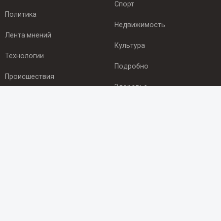
Спорт
Политика
Недвижимость
Лента мнений
Культура
Технологии
Подробно
Происшествия
Здоровье
Экономика
ПОДПИСКА
Подпишись на рассылку NEWSROOM24
и будь
в курсе новостей в своём городе:
Подписаться
© 2012 - 2025 ООО "Ньюсрум" (ИА Newsroom24 (Ньюсрум24).