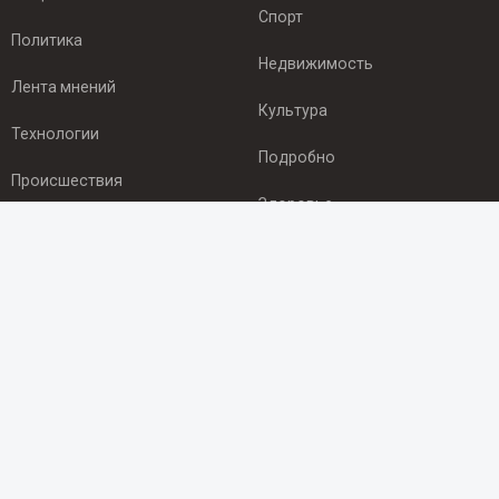
Спорт
Политика
Недвижимость
Лента мнений
Культура
Технологии
Подробно
Происшествия
Здоровье
Экономика
ПОДПИСКА
Подпишись на рассылку NEWSROOM24
и будь
в курсе новостей в своём городе:
Подписаться