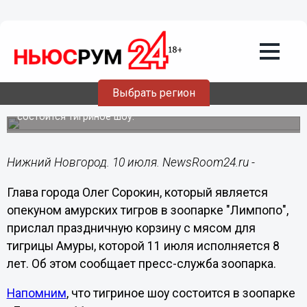
Общество
10.07.2015
17:17
Глава Нижнего Новгорода Олег
Сорокин прислал праздничную корзину
с мясом для тигрицы Амуры
Выбрать регион
В связи с днем рождения тигрицы в зоопарке «Лимпопо»
состоится тигриное шоу.
Нижний Новгород. 10 июля. NewsRoom24.ru -
Глава города Олег Сорокин, который является
опекуном амурских тигров в зоопарке "Лимпопо",
прислал праздничную корзину с мясом для
тигрицы Амуры, которой 11 июля исполняется 8
лет. Об этом сообщает пресс-служба зоопарка.
Напомним
, что тигриное шоу состоится в зоопарке