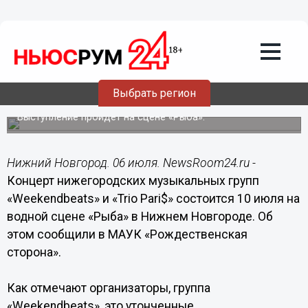
Общество
06.07.2015
14:36
Концерт музыкальных групп
«Weekendbeats» и «Trio Pari$»
состоится 10 июля в Нижнем
Выбрать регион
Новгороде
Выступление пройдет на сцене «Рыба».
Нижний Новгород. 06 июля. NewsRoom24.ru -
Концерт нижегородских музыкальных групп
«Weekendbeats» и «Trio Pari$» состоится 10 июля на
водной сцене «Рыба» в Нижнем Новгороде. Об
этом сообщили в МАУК «Рождественская
сторона».
Как отмечают организаторы, группа
«Weekendbeats», это утонченные