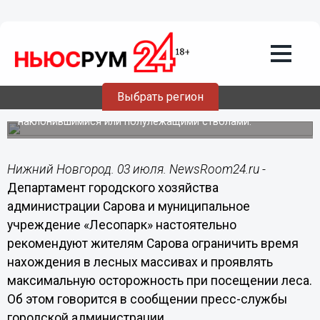
03.07.2015
11:24
Департамент городского хозяйства
Сарова рекомендует проявлять
максимальную осторожность при
посещении лесов
Выбрать регион
Необходимо обращать внимание на деревья с опасно
свисающими ветками, не пролезать под
наклонившимися или полулежащими стволами.
Нижний Новгород. 03 июля. NewsRoom24.ru -
Департамент городского хозяйства
администрации Сарова и муниципальное
учреждение «Лесопарк» настоятельно
рекомендуют жителям Сарова ограничить время
нахождения в лесных массивах и проявлять
максимальную осторожность при посещении леса.
Об этом говорится в сообщении пресс-службы
городской администрации.