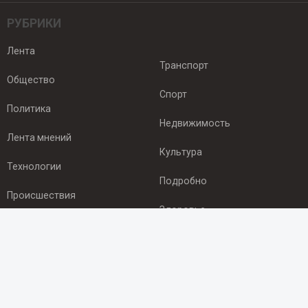
РУБРИКИ
Лента
Транспорт
Общество
Спорт
Политика
Недвижимость
Лента мнений
Культура
Технологии
Подробно
Происшествия
Здоровье
Экономика
ПОДПИСКА
Подпишись на рассылку NEWSROOM24
и будь
в курсе новостей в своём городе: