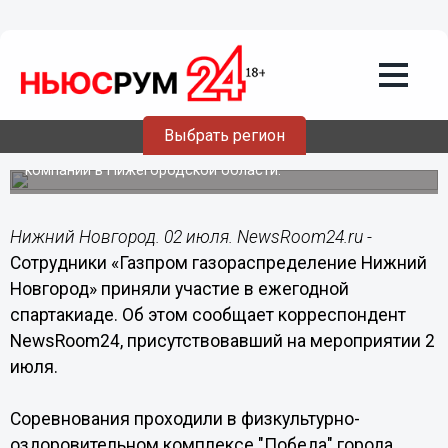
02.07.2015
16:31
Сотрудники «Газпром
газораспределение Нижний Новгород»
приняли участие в ежегодной
спартакиаде
Выбрать регион
За первые места по мини-футболу, настольному теннису
и плаванию боролись 167 работников всех филиалов
компании в Нижегородской области.
Нижний Новгород. 02 июля. NewsRoom24.ru -
Сотрудники «Газпром газораспределение Нижний
Новгород» приняли участие в ежегодной
спартакиаде. Об этом сообщает корреспондент
NewsRoom24, присутствовавший на мероприятии 2
июля.
Соревнования проходили в физкультурно-
оздоровительном комплексе "Победа" города