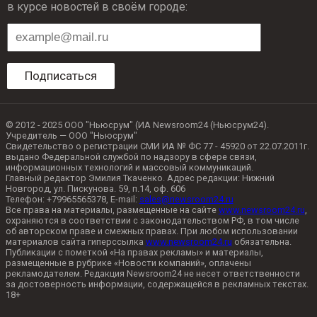
в курсе новостей в своём городе:
Подписаться
© 2012 - 2025 ООО "Ньюсрум" (ИА Newsroom24 (Ньюсрум24).
Учредитель — ООО "Ньюсрум"
Свидетельство о регистрации СМИ ИА № ФС 77 - 45920 от 22.07.2011г.
выдано Федеральной службой по надзору в сфере связи,
информационных технологий и массовый коммуникаций.
Главный редактор Эмилия Ткаченко. Адрес редакции: Нижний
Новгород, ул. Пискунова. 59, п.14, оф. 606
Телефон: +79965565378, E-mail:
sales@newsroom24.ru
Все права на материалы, размещенные на сайте
www.newsroom24.ru
,
охраняются в соответствии с законодательством РФ, в том числе
об авторском праве и смежных правах. При любом использовании
материалов сайта гиперссылка
www.newsroom24.ru
обязательна.
Публикации с пометкой «На правах рекламы» и материалы,
размещенные в рубрике «Новости компаний», оплачены
рекламодателем. Редакция Newsroom24 не несет ответственности
за достоверность информации, содержащейся в рекламных текстах.
18+