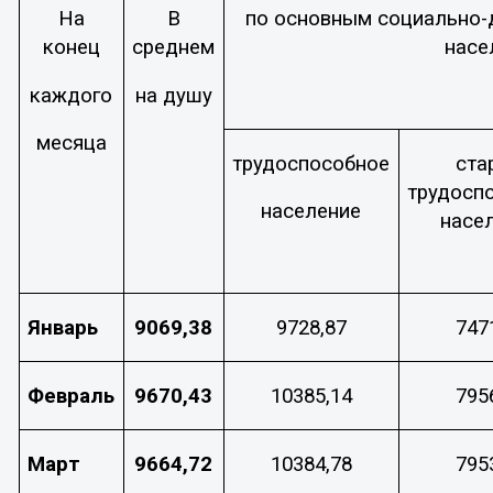
На
В
по основным социально-
конец
среднем
насе
каждого
на душу
месяца
трудоспособное
ста
трудосп
население
насе
Январь
9069,38
9728,87
747
Февраль
9670,43
10385,14
795
Март
9664,72
10384,78
795