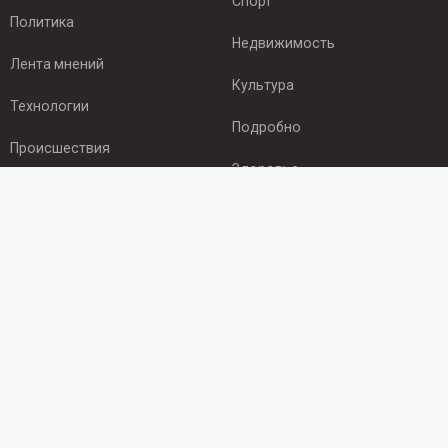
Спорт
Политика
Недвижимость
Лента мнений
Культура
Технологии
Подробно
Происшествия
Здоровье
Экономика
ПОДПИСКА
Подпишись на рассылку NEWSROOM24
и будь
в курсе новостей в своём городе:
Подписаться
© 2012 - 2025 ООО "Ньюсрум" (ИА Newsroom24 (Ньюсрум24).