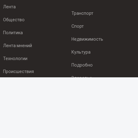
Лента
Транспорт
Общество
Спорт
Политика
Недвижимость
Лента мнений
Культура
Технологии
Подробно
Происшествия
Здоровье
Экономика
ПОДПИСКА
Подпишись на рассылку NEWSROOM24
и будь
в курсе новостей в своём городе: