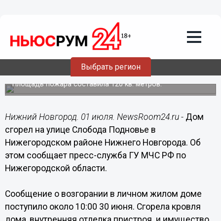
Общество
01.07.2015
10:32
Жилой дом сгорел на улице Слобода
Выбрать регион
Подновье в Нижегородском районе
Площадь пожара составила 120 кв. метров.
Нижний Новгород. 01 июля. NewsRoom24.ru -
Дом
сгорел на улице Слобода Подновье в
Нижегородском районе Нижнего Новгорода. Об
этом сообщает пресс-служба ГУ МЧС РФ по
Нижегородской области.
Сообщение о возгорании в личном жилом доме
поступило около 10:00 30 июня. Сгорела кровля
дома, внутренняя отделка пристроя и имущество.