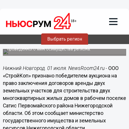
Общество
01.07.2015
09:02
ООО «СтройКоп» построит
многоквартирные жилые дома в
поселке Сатис Нижегородской области
Выбрать регион
Компания признана победителем аукциона,
проведенного мингосимущества региона.
Нижний Новгород. 01 июля. NewsRoom24.ru -
ООО
«СтройКоп» признано победителем аукциона на
право заключения договоров аренды двух
земельных участков для строительства двух
многоквартирных жилых домов в рабочем поселке
Сатис Первомайского района Нижегородской
области. Об этом сообщает министерство
государственного имущества и земельных
ресурсов Нижегородской области.