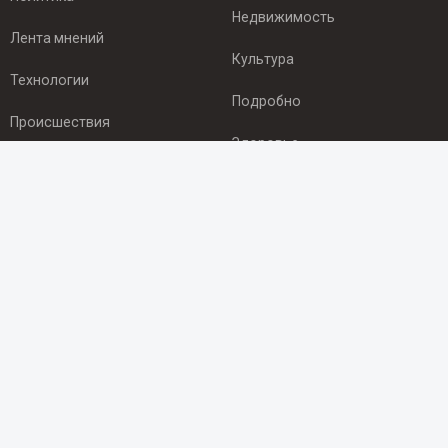
Недвижимость
Лента мнений
Культура
Технологии
Подробно
Происшествия
Здоровье
Экономика
ПОДПИСКА
Подпишись на рассылку NEWSROOM24
и будь
в курсе новостей в своём городе:
Подписаться
© 2012 - 2025 ООО "Ньюсрум" (ИА Newsroom24 (Ньюсрум24).
Учредитель — ООО "Ньюсрум"
Свидетельство о регистрации СМИ ИА № ФС 77 - 45920 от 22.07.2011г.