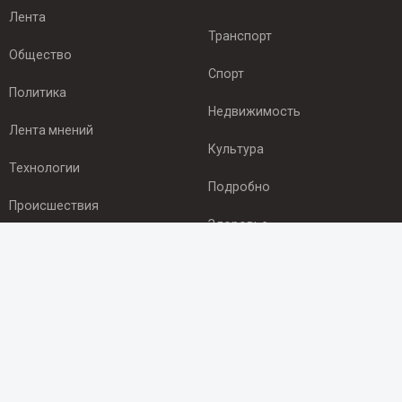
Лента
Транспорт
Общество
Спорт
Политика
Недвижимость
Лента мнений
Культура
Технологии
Подробно
Происшествия
Здоровье
Экономика
ПОДПИСКА
Подпишись на рассылку NEWSROOM24
и будь
в курсе новостей в своём городе: