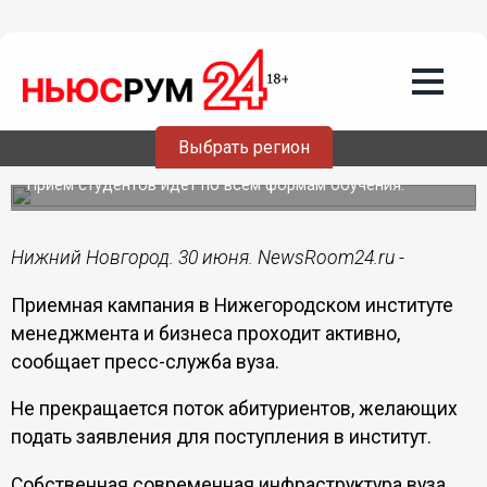
Общество
30.06.2015
12:57
Выбрать регион
НИМБ приглашает абитуриентов
Прием студентов идет по всем формам обучения.
Нижний Новгород. 30 июня. NewsRoom24.ru -
Приемная кампания в Нижегородском институте
менеджмента и бизнеса проходит активно,
сообщает пресс-служба вуза.
Не прекращается поток абитуриентов, желающих
подать заявления для поступления в институт.
Собственная современная инфраструктура вуза,