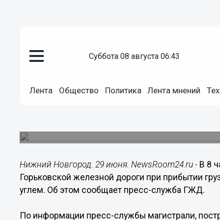
суббота 08 августа 06:43
Общество
Лента
Общество
Политика
Лента мнений
Тех
29.06.2015
12:25
Полувагон с углем сошел в рел
Причины схода выясняются.
Нижний Новгород. 29 июня. NewsRoom24.ru -
В 8 
Горьковской железной дороги при прибытии гру
углем. Об этом сообщает пресс-служба ГЖД.
По информации пресс-службы магистрали, постр