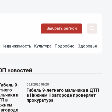
Выбрать регион
Недвижимость
Культура
Подробно
Здоровье
ОП новостей
05.8.2026 09:20
Гибель 9-летнего мальчика в ДТП
в Нижнем Новгороде проверяет
прокуратура