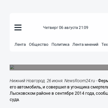
четверг 06 августа 21:09
Общество
26.06.2015
00:03
Лента
Общество
Политика
Лента мнений
Тех
Амнистирован фермер, застре
Нижегородской области
Мужчина сообщал полиции, что на автомобиль 
Нижний Новгород. 26 июня. NewsRoom24.ru -
Ферм
его автомобиль, и совершил в угонщика смертел
Лысковском районе в сентябре 2014 года, сооб
суда.