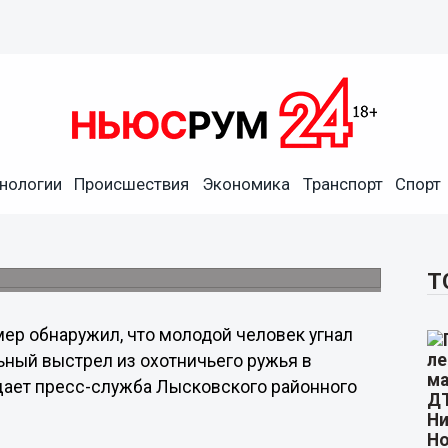
нологии
Происшествия
Экономика
Транспорт
Спорт
ливший автоугонщика в
покушается неизвестный.
Т
ер обнаружил, что молодой человек угнал
ьный выстрел из охотничьего ружья в
щает пресс-служба Лысковского районного