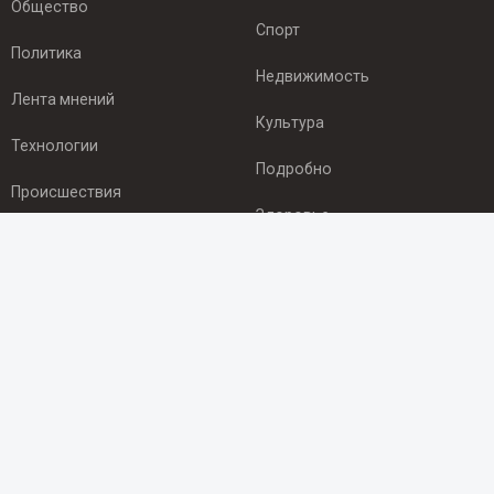
Общество
Спорт
Политика
Недвижимость
Лента мнений
Культура
Технологии
Подробно
Происшествия
Здоровье
Экономика
ПОДПИСКА
Подпишись на рассылку NEWSROOM24
и будь
в курсе новостей в своём городе:
Подписаться