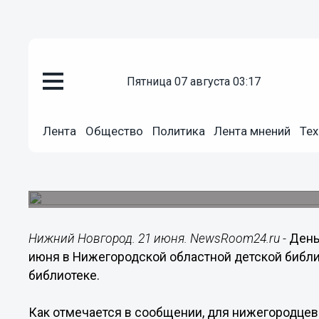
пятница 07 августа 03:17
Общество
21.06.2015
02:00
Лента
Общество
Политика
Лента мнений
Тех
Праздник здорового образа жи
Нижегородской областной дет
Мероприятие будет проходить с 11:00 до 17:00.
Нижний Новгород. 21 июня. NewsRoom24.ru -
День
июня в Нижегородской областной детской библи
библиотеке.
Как отмечается в сообщении, для нижегородцев 