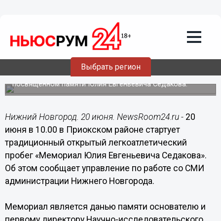
Общество
20.06.2015
07:00
28-й легкоатлетический пробег
пройдет в Приокском районе 20 июня
Выбрать регион
Более 150 спортсменов примут участие в забеге,
посвященном памяти Юлия Евгеньевича Седакова.
Нижний Новгород. 20 июня. NewsRoom24.ru -
20
июня в 10.00 в Приокском районе стартует
традиционный открытый легкоатлетический
пробег «Мемориал Юлия Евгеньевича Седакова».
Об этом сообщает управление по работе со СМИ
администрации Нижнего Новгорода.
Мемориал является данью памяти основателю и
первому директору Научно-исследовательского