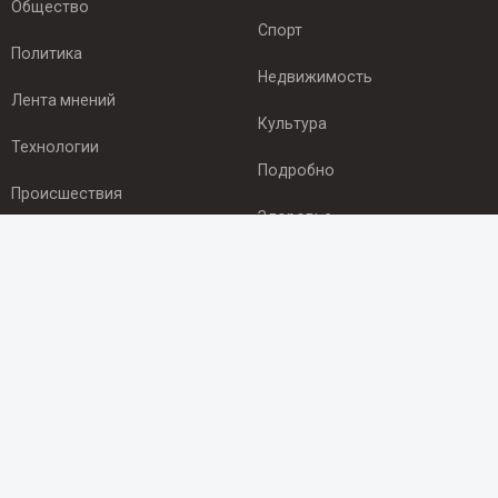
Общество
Спорт
Политика
Недвижимость
Лента мнений
Культура
Технологии
Подробно
Происшествия
Здоровье
Экономика
ПОДПИСКА
Подпишись на рассылку NEWSROOM24
и будь
в курсе новостей в своём городе:
Подписаться