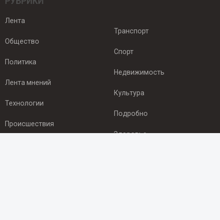
РУБРИКИ
Лента
Транспорт
Общество
Спорт
Политика
Недвижимость
Лента мнений
Культура
Технологии
Подробно
Происшествия
Здоровье
Экономика
ПОДПИСКА
Подпишись на рассылку NEWSROOM24
и будь
в курсе новостей в своём городе: