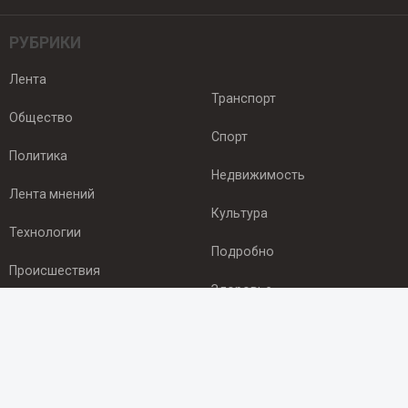
РУБРИКИ
Лента
Транспорт
Общество
Спорт
Политика
Недвижимость
Лента мнений
Культура
Технологии
Подробно
Происшествия
Здоровье
Экономика
ПОДПИСКА
Подпишись на рассылку NEWSROOM24
и будь
в курсе новостей в своём городе: