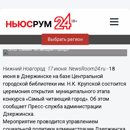
17.06.2015
16:40
В Дзержинске проходит
муниципальный этап конкурса «Самый
читающий город»
Выбрать регион
Мероприятие проводится в рамках регионального
конкурса Нижегородской области «Самое читающее
село. Самый читающий город».
Нижний Новгород. 17 июня. NewsRoom24.ru -
18
июня в Дзержинске на базе Центральной
городской библиотеки им. Н.К. Крупской состоится
церемония открытия муниципального этапа
конкурса «Самый читающий город». Об этом
сообщает Пресс-служба администрации
Дзержинска.
Мероприятие проводится управлением
социальной политики администрации Дзержинска