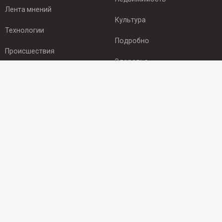
Лента мнений
Культура
Технологии
Подробно
Происшествия
Здоровье
Экономика
ПОДПИСКА
Подпишись на рассылку NEWSROOM24
и будь
в курсе новостей в своём городе:
Подписаться
© 2012 - 2025 ООО "Ньюсрум" (ИА Newsroom24 (Ньюсрум24).
Учредитель — ООО "Ньюсрум"
Свидетельство о регистрации СМИ ИА № ФС 77 - 45920 от 22.07.2011г.
выдано Федеральной службой по надзору в сфере связи,