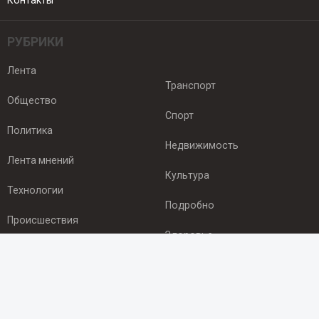
Контакты
РУБРИКИ
Лента
Транспорт
Общество
Спорт
Политика
Недвижимость
Лента мнений
Культура
Технологии
Подробно
Происшествия
Здоровье
Экономика
ПОДПИСКА
Подпишись на рассылку NEWSROOM24
и будь
в курсе новостей в своём городе: