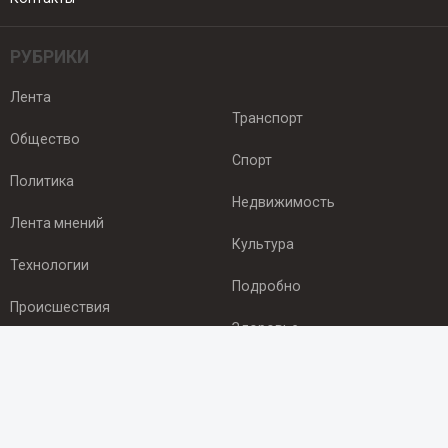
РУБРИКИ
Лента
Транспорт
Общество
Спорт
Политика
Недвижимость
Лента мнений
Культура
Технологии
Подробно
Происшествия
Здоровье
Экономика
ПОДПИСКА
Подпишись на рассылку NEWSROOM24
и будь
в курсе новостей в своём городе: