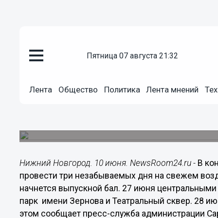
пятница 07 августа 21:32
Общество
Лента
Общество
Политика
Лента мнений
Тех
10.06.2015
18:50
Июнь в Сарове завершится тр
Выпускной бал, День города и День молодежи п
Нижний Новгород. 10 июня. NewsRoom24.ru -
В ко
провести три незабываемых дня на свежем возд
начнется выпускной бал. 27 июня центральными 
парк имени Зернова и Театральный сквер. 28 и
этом сообщает пресс-служба администрации Са