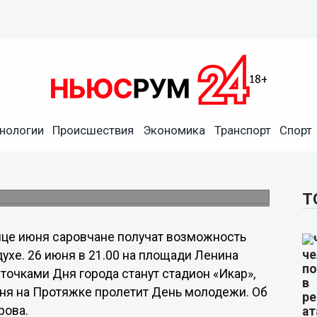
нологии
Происшествия
Экономика
Транспорт
Спорт
емя яркими праздниками
ройдут с 26 по 28 июня.
Т
нце июня саровчане получат возможность
ухе. 26 июня в 21.00 на площади Ленина
точками Дня города станут стадион «Икар»,
юня на Протяжке пролетит День молодежи. Об
рова.