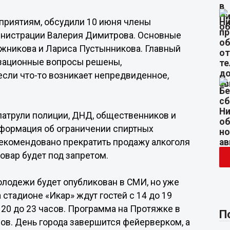
приятиям, обсудили 10 июня члены
инистрации Валерия Димитрова. Основные
ожникова и Лариса Пустынникова. Главный
изационные вопросы решены,
сли что-то возникает непредвиденное,
патрули полиции, ДНД, общественников и
нформация об ограничении спиртных
рекомендовано прекратить продажу алкоголя
товар будет под запретом.
лодежи будет опубликован в СМИ, но уже
а стадионе «Икар» ждут гостей с 14 до 19
 с 20 до 23 часов. Программа на Протяжке в
П
сов. День города завершится фейерверком, а