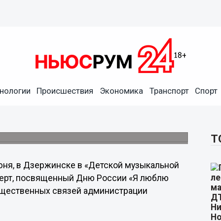
нологии
Происшествия
Экономика
Транспорт
Спорт
ы, приуроченные ко Дню
узыкальных школ.
Т
юня, в Дзержинске в «Детской музыкальной
церт, посвященный Дню России «Я люблю
бщественных связей администрации