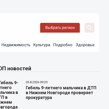
Выбрать регион
Недвижимость
Культура
Подробно
Здоровье
ОП новостей
05.8.2026 09:20
Гибель 9-летнего мальчика в ДТП
в Нижнем Новгороде проверяет
прокуратура