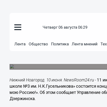
четверг 06 августа 06:29
Общество
10.06.2015
10:12
Лента
Общество
Политика
Лента мнений
Тех
В Дзержинске пройдут концерт
России
В концерте примут участие учащиеся детских м
Нижний Новгород. 10 июня. NewsRoom24.ru -
11 и
школе №3 им. Н.К.Гусельникова» состоится кон
мою Россию!». Об этом сообщает Управление о
Дзержинска.