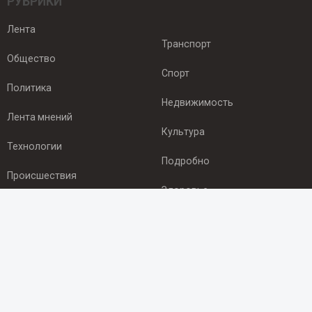
РУБРИКИ
Лента
Транспорт
Общество
Спорт
Политика
Недвижимость
Лента мнений
Культура
Технологии
Подробно
Происшествия
Здоровье
Экономика
ПОДПИСКА
Подпишись на рассылку NEWSROOM24
и будь
в курсе новостей в своём городе: