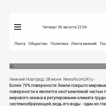
четверг 06 августа 22:04
Общество
Лента
Общество
Политика
Лента мнений
Тех
08.06.2015
06:00
8 июня - Всемирный день океа
Праздничная дата официально отмечается с 2009
Нижний Новгород. 08 июня. NewsRoom24.ru -
Более 70% поверхности Земли покрыто мировым 
поверхности и является неотъемлемой частью п
мирового океана в регулировании климата трудн
системообразующей, ведь его воды - один из гла