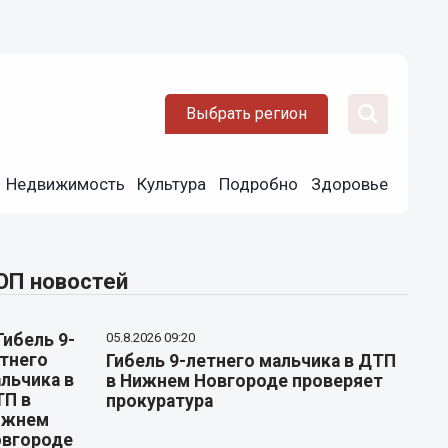
Выбрать регион
Недвижимость
Культура
Подробно
Здоровье
ОП новостей
05.8.2026 09:20
Гибель 9-летнего мальчика в ДТП
в Нижнем Новгороде проверяет
прокуратура