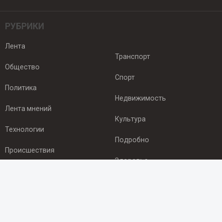
РУБРИКИ
Лента
Транспорт
Общество
Спорт
Политика
Недвижимость
Лента мнений
Культура
Технологии
Подробно
Происшествия
Здоровье
Экономика
ПОДПИСКА
Подпишись на рассылку NEWSROOM24
и будь
в курсе новостей в своём городе: