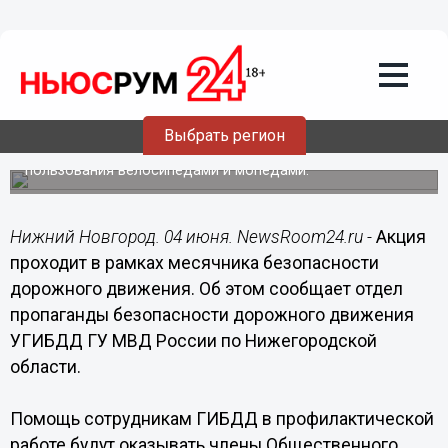
Общество
04.06.2015
18:29
Акцию «Знакомство с двухколесными»
проводит Госавтоинспекция в
школьных лагерях Нижнего Новгорода
Выбрать регион
Цель мероприятия – напомнить детям о правилах
пользования велосипедами и мопедами.
Нижний Новгород. 04 июня. NewsRoom24.ru -
Акция
проходит в рамках месячника безопасности
дорожного движения. Об этом сообщает отдел
пропаганды безопасности дорожного движения
УГИБДД ГУ МВД России по Нижегородской
области.
Помощь сотрудникам ГИБДД в профилактической
работе будут оказывать члены Общественного