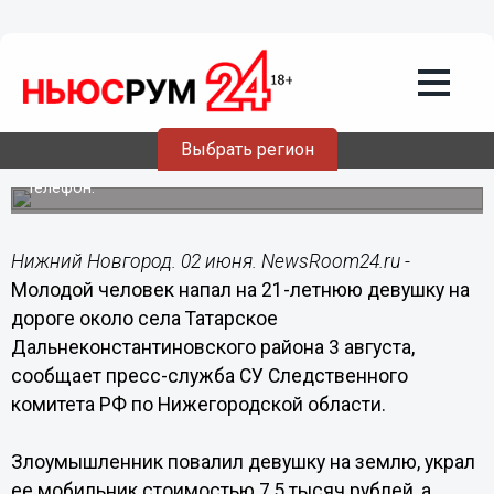
Общество
02.06.2015
16:43
Девушку изнасиловали в поле в
Дальнеконстантиновском районе
Выбрать регион
Сначала 22-летний селянин украл у потерпевшей
телефон.
Нижний Новгород. 02 июня. NewsRoom24.ru -
Молодой человек напал на 21-летнюю девушку на
дороге около села Татарское
Дальнеконстантиновского района 3 августа,
сообщает пресс-служба СУ Следственного
комитета РФ по Нижегородской области.
Злоумышленник повалил девушку на землю, украл
ее мобильник стоимостью 7,5 тысяч рублей, а