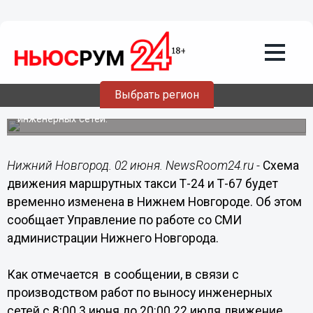
Общество
02.06.2015
10:22
Схема движения маршрутных такси
Т-24 и Т-67 будет временно изменена в
Нижнем Новгороде
Выбрать регион
Изменения вносятся в связи с работами по выносу
инженерных сетей.
Нижний Новгород. 02 июня. NewsRoom24.ru -
Схема
движения маршрутных такси Т-24 и Т-67 будет
временно изменена в Нижнем Новгороде. Об этом
сообщает Управление по работе со СМИ
администрации Нижнего Новгорода.
Как отмечается в сообщении, в связи с
производством работ по выносу инженерных
сетей с 8:00 3 июня до 20:00 22 июля движение