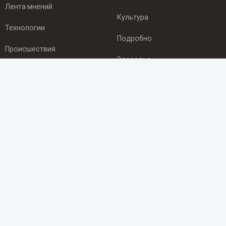
Лента мнений
Культура
Технологии
Подробно
Происшествия
Здоровье
Экономика
ПОДПИСКА
Подпишись на рассылку NEWSROOM24
и будь
в курсе новостей в своём городе:
Подписаться
© 2012 - 2025 ООО "Ньюсрум" (ИА Newsroom24 (Ньюсрум24).
Учредитель — ООО "Ньюсрум"
Свидетельство о регистрации СМИ ИА № ФС 77 - 45920 от 22.07.2011г.
выдано Федеральной службой по надзору в сфере связи,
информационных технологий и массовый коммуникаций.