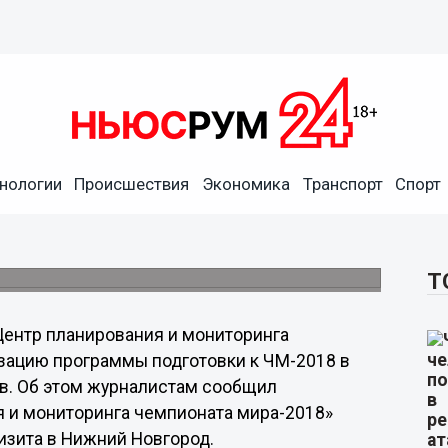
ниторинга чемпионата
нологии
Происшествия
Экономика
Транспорт
Спорт
нил ход подготовки Нижнего
ценочная комиссия FIFA.
Т
Центр планирования и мониторинга
зацию программы подготовки к ЧМ-2018 в
в. Об этом журналистам сообщил
 и мониторинга чемпионата мира-2018»
изита в Нижний Новгород.