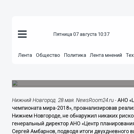
Общество
пятница 07 августа 10:37
28.05.2015
19:35
АНО «Центр планирования и мо
Лента
Общество
Политика
Лента мнений
Тех
мира-2018» положительно оце
Новгорода к ЧМ-2018
В третьем квартале Нижний Новгород посетит о
Нижний Новгород. 28 мая. NewsRoom24.ru -
АНО «
чемпионата мира-2018», проанализировав реали
Нижнем Новгороде, не обнаружил никаких риско
генеральный директор АНО «Центр планирования
Сергей Амбарнов, подводя итоги двухдневного в