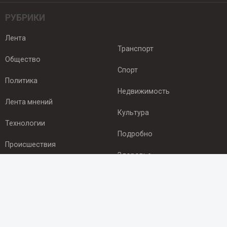
РУБРИКИ
Лента
Транспорт
Общество
Спорт
Политика
Недвижимость
Лента мнений
Культура
Технологии
Подробно
Происшествия
Здоровье
Экономика
ПОДПИСКА
Подпишись на рассылку NEWSROOM24
и будь
в курсе новостей в своём городе: