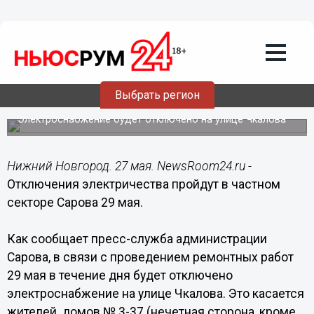
Общество
27.05.2015
19:45
Отключения электричества пройдут в
Выбрать регион
частном секторе Сарова 29 мая
Электроснабжение будет отключено на улице Чкалова
Нижний Новгород. 27 мая. NewsRoom24.ru -
Отключения электричества пройдут в частном
секторе Сарова 29 мая.
Как сообщает пресс-служба администрации
Сарова, в связи с проведением ремонтных работ
29 мая в течение дня будет отключено
электроснабжение на улице Чкалова. Это касается
жителей домов № 3-37 (нечетная сторона, кроме