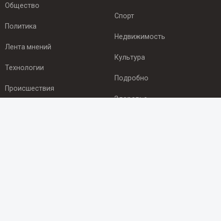
Общество
Спорт
Политика
Недвижимость
Лента мнений
Культура
Технологии
Подробно
Происшествия
Здоровье
Экономика
ПОДПИСКА
Подпишись на рассылку NEWSROOM24
и будь
в курсе новостей в своём городе:
Подписаться