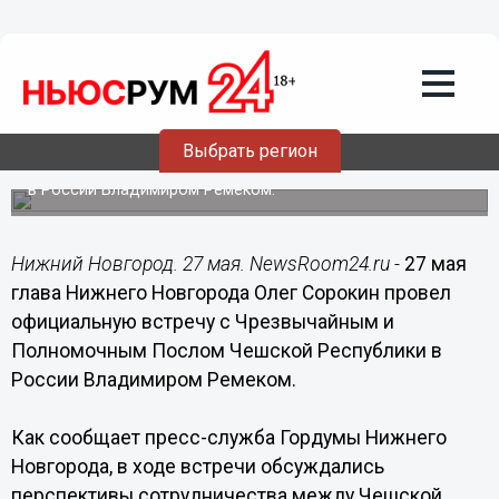
Общество
27.05.2015
18:52
Чехия открыта для сотрудничества с
нашим регионом в различных сферах, -
Олег Сорокин
Выбрать регион
Глава города встретился с Послом Чешской Республики
в России Владимиром Ремеком.
Нижний Новгород. 27 мая. NewsRoom24.ru -
27 мая
глава Нижнего Новгорода Олег Сорокин провел
официальную встречу с Чрезвычайным и
Полномочным Послом Чешской Республики в
России Владимиром Ремеком.
Как сообщает пресс-служба Гордумы Нижнего
Новгорода, в ходе встречи обсуждались
перспективы сотрудничества между Чешской