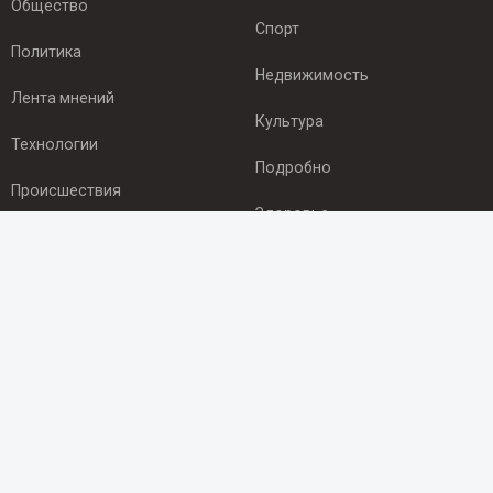
Общество
Спорт
Политика
Недвижимость
Лента мнений
Культура
Технологии
Подробно
Происшествия
Здоровье
Экономика
ПОДПИСКА
Подпишись на рассылку NEWSROOM24
и будь
в курсе новостей в своём городе:
Подписаться