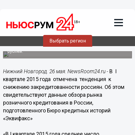
Общество
26.05.2015
16:42
Закредитованность россиян
снижается
Выбрать регион
Средний размер кредита за год снизился на 40 тысяч
рублей.
Нижний Новгород. 26 мая. NewsRoom24.ru -
В I
квартале 2015 года отмечена тенденция к
снижению закредитованности россиян. Об этом
свидетельствуют данные обзора рынка
розничного кредитования в России,
подготовленного Бюро кредитных историй
«Эквифакс»
«В I квартале 2015 года среднее число