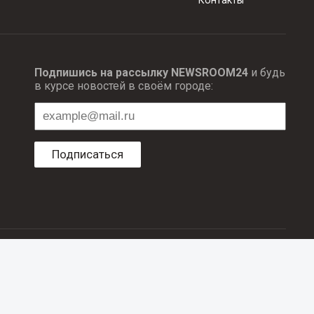
Подпишись на рассылку NEWSROOM24
и будь
в курсе новостей в своём городе:
Подписаться
ционных технологий и массовый коммуникаций.
об авторском праве и смежных правах. При любом использовании
е в рубрике «Новости компаний», оплачены рекламодателем.