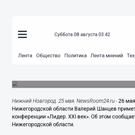
Общество
суббота 08 августа 03:42
25.05.2015
18:35
Губернатор Валерий Шанцев при
Общероссийской конференции «
Лента
Общество
Политика
Лента мнений
Тех
В рамках мероприятия будут подведены итоги 
Директор Российской Федерации», «Женщина – 
России».
Нижний Новгород. 25 мая. NewsRoom24.ru -
26 мая
Нижегородской области Валерий Шанцев примет
конференции «Лидер. XXI век». Об этом сообщае
Нижегородской области.