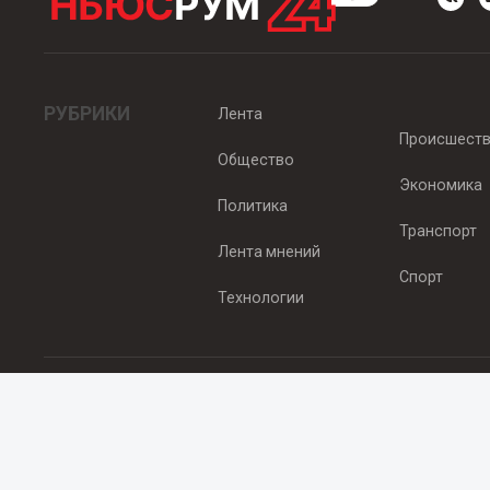
РУБРИКИ
Лента
Происшест
Общество
Экономика
Политика
Транспорт
Лента мнений
Спорт
Технологии
© 2012 - 2025 ООО "Ньюсрум" (ИА Newsroom24 (Ньюсрум24). Учр
Свидетельство о регистрации СМИ ИА № ФС 77 - 45920 от 22.07.
Главный редактор Эмилия Ткаченко. Адрес редакции: Нижний Новгор
Телефон: +79965565378, E-mail:
sales@newsroom24.ru
Все права на материалы, размещенные на сайте
www.newsroom24
материалов сайта гиперссылка
www.newsroom24.ru
обязательна.
Редакция Newsroom24 не несет ответственности за достовернос