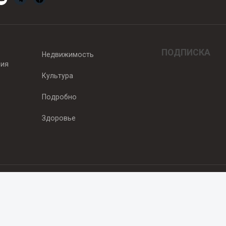
ПОДПИСКА
Недвижимость
вия
Культура
Подробно
Здоровье
едитель — ООО "Ньюсрум"
2011г. выдано Федеральной службой по надзору в сфере связи, информа
од, ул. Пискунова. 59, п.14, оф. 606
.ru
, охраняются в соответствии с законодательством РФ, в том числе 
 Публикации с пометкой «На правах рекламы» и материалы, размещенны
ть информации, содержащейся в рекламных текстах. 18+