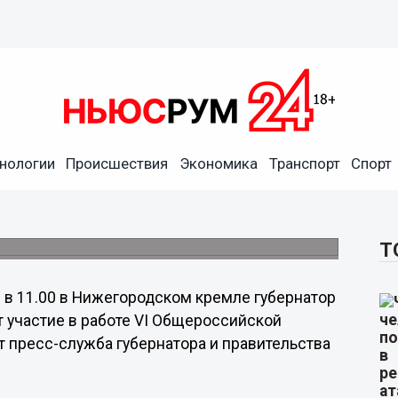
мет участие в работе VI
Лидер. XXI век»
нологии
Происшествия
Экономика
Транспорт
Спорт
всероссийских конкурсов «Заслуженный
Лидер. XXI век» и «Молодой Директор
Т
 в 11.00 в Нижегородском кремле губернатор
 участие в работе VI Общероссийской
т пресс-служба губернатора и правительства